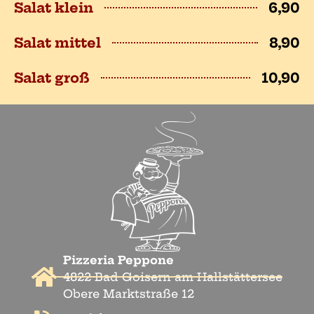
Salat klein
6,90
Salat mittel
8,90
Salat groß
10,90
Pizzeria Peppone
4822 Bad Goisern am Hallstättersee
Obere Marktstraße 12